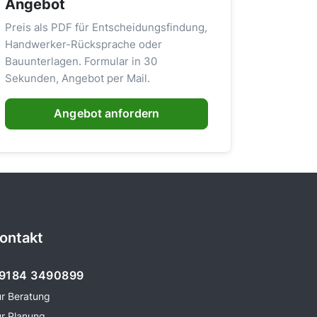
Angebot
Preis als PDF für Entscheidungsfindung,
Handwerker-Rücksprache oder
Bauunterlagen. Formular in 30
Sekunden, Angebot per Mail.
Angebot anfordern
ontakt
9184 3490899
ur Beratung
ur Planung