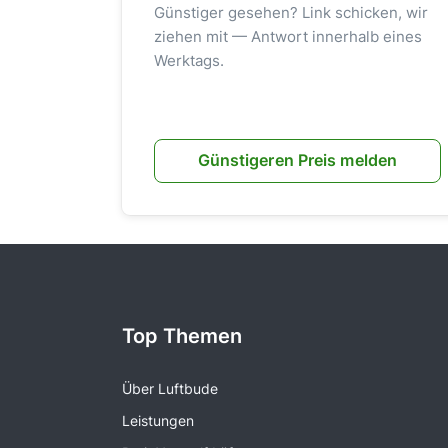
Günstiger gesehen? Link schicken, wir
ziehen mit — Antwort innerhalb eines
Werktags.
Günstigeren Preis melden
Top Themen
Über Luftbude
Leistungen