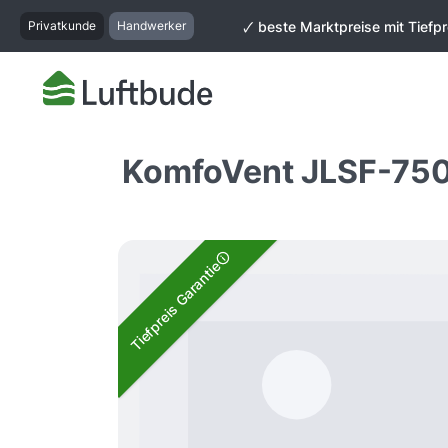
springen
Zur Hauptnavigation springen
Privatkunde
Handwerker
🗸 beste Marktpreise mit Tiefpr
KomfoVent JLSF-750
Bildergalerie überspringen
Tiefpreis Garantie