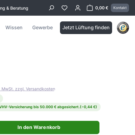
0,00 €
ung & Beratung
Kontakt
Warenkorb enthä
Wissen
Gewerbe
Jetzt Lüftung finden
l. MwSt. zzgl. Versandkosten
 VHV-Versicherung bis 50.000 € abgesichert.
(−0,44 €)
ahl: Gib den gewünschten Wert ein oder benutze die Schaltflächen 
In den Warenkorb