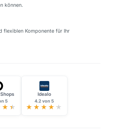
en können.
 flexiblen Komponente für Ihr
 Shops
Idealo
on 5
4.2 von 5