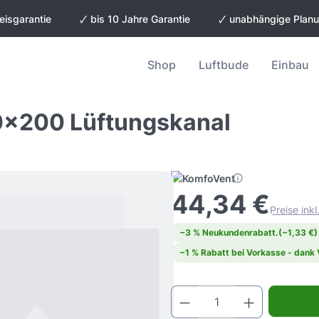
eisgarantie
🗸 bis 10 Jahre Garantie
🗸 unabhängige Plan
Shop
Luftbude
Einbau
x200 Lüftungskanal
44,34 €
Preise ink
−3 % Neukundenrabatt.
(−1,33 €)
−1 % Rabatt bei Vorkasse - dank
Produkt Anz