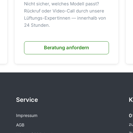
Nicht sicher, welches Modell passt?
Rückruf oder Video-Call durch unsere
Lüftungs-Expertinnen — innerhalb von
24 Stunden.
Beratung anfordern
Service
K
0
Impressum
z
AGB
z