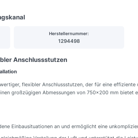
ngskanal
Herstellernummer:
1294498
bler Anschlussstutzen
allation
tiger, flexibler Anschlussstutzen, der für eine effiziente
einen großzügigen Abmessungen von 750x200 mm bietet er e
iedene Einbausituationen an und ermöglicht eine unkomplizi
e gleichmäßige Verteilung der Luft und unterstützt die Leis