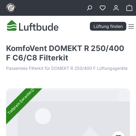
alt springen
Wa
Lüftung finden
KomfoVent DOMEKT R 250/400
F C6/C8 Filterkit
Passendes Filterkit für DOMEKT R 250/400 F Lüftungsgeräte
Bildergalerie überspringen
Tiefpreis Garantie