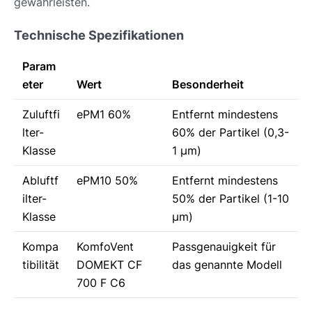
gewährleisten.
Technische Spezifikationen
Param
eter
Wert
Besonderheit
Zuluftfi
ePM1 60%
Entfernt mindestens
lter-
60% der Partikel (0,3-
Klasse
1 µm)
Abluftf
ePM10 50%
Entfernt mindestens
ilter-
50% der Partikel (1-10
Klasse
µm)
Kompa
KomfoVent
Passgenauigkeit für
tibilität
DOMEKT CF
das genannte Modell
700 F C6