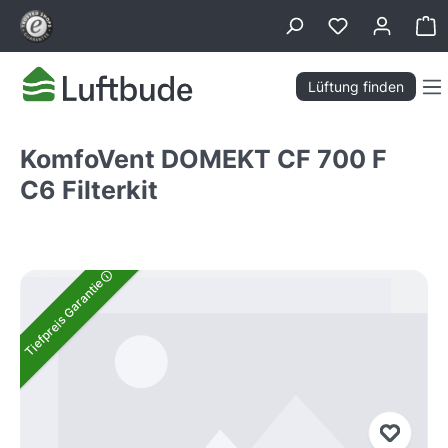
alt springen
Wa
Lüftung finden
KomfoVent DOMEKT CF 700 F
C6 Filterkit
Bildergalerie überspringen
Tiefpreis Garantie