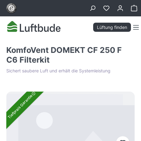
alt springen
Wa
Lüftung finden
KomfoVent DOMEKT CF 250 F
C6 Filterkit
Sichert saubere Luft und erhält die Systemleistung
Bildergalerie überspringen
Tiefpreis Garantie