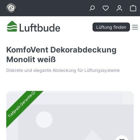
alt springen
Wa
Lüftung finden
KomfoVent Dekorabdeckung
Monolit weiß
Diskrete und elegante Abdeckung für Lüftungssysteme
Bildergalerie überspringen
Tiefpreis Garantie