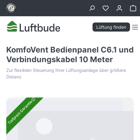
alt springen
Wa
Lüftung finden
KomfoVent Bedienpanel C6.1 und
Verbindungskabel 10 Meter
Zur flexiblen Steuerung Ihrer Lüftungsanlage über größere
Distanz
Bildergalerie überspringen
Tiefpreis Garantie