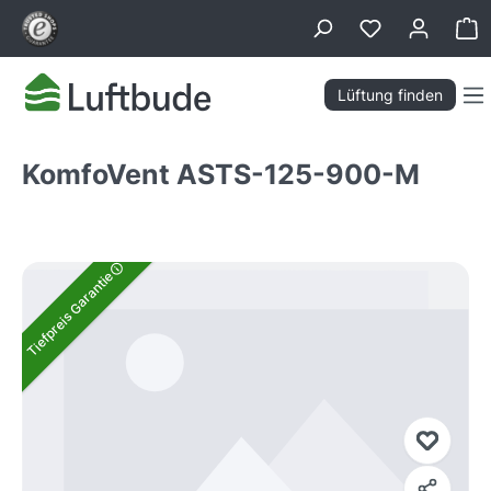
alt springen
Wa
Lüftung finden
KomfoVent ASTS-125-900-M
Bildergalerie überspringen
Tiefpreis Garantie