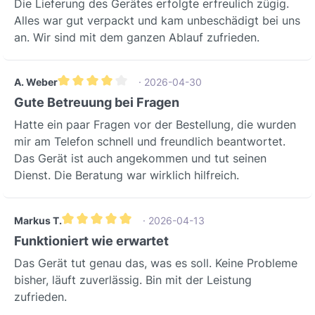
Die Lieferung des Gerätes erfolgte erfreulich zügig.
stabilen und passgenauen Sitz der
Alles war gut verpackt und kam unbeschädigt bei uns
Lüftungskomponente, vereinfacht die
an. Wir sind mit dem ganzen Ablauf zufrieden.
Montage und sorgt für eine ästhetisch
ansprechende Integration in die
Fassade.Technische
A. Weber
· 2026-04-30
SpezifikationenParameterWertBesonde
Durchschnittliche Bewertung von 4 von 5 Sternen
Gute Betreuung bei Fragen
rheitMaterialNeoporBrandschutzklasse
Hatte ein paar Fragen vor der Bestellung, die wurden
B2/EKernbohrung Durchmesser162
mir am Telefon schnell und freundlich beantwortet.
mmFür runde WandhülsenGefälle3 %Für
Das Gerät ist auch angekommen und tut seinen
optimale
Dienst. Die Beratung war wirklich hilfreich.
EntwässerungBrandschutzklasseB2/EN
ach DIN 4102/EN
13501EinbaupositionWaagerechtFür
Markus T.
· 2026-04-13
optimale
Durchschnittliche Bewertung von 5 von 5 Sternen
Funktioniert wie erwartet
LeistungAbmessungMaßHinweisBreite2
20 mmKompaktes DesignHöhe240
Das Gerät tut genau das, was es soll. Keine Probleme
mmFür gängige WandstärkenTiefe500
bisher, läuft zuverlässig. Bin mit der Leistung
mmErmöglicht sicheren
zufrieden.
EinbauEinsatzbereiche &