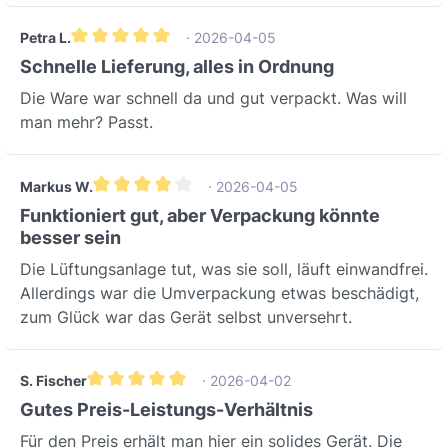
AnwendungsszenarienDas Viessmann
Petra L.
· 2026-04-05
Montage-Set eckig ist ideal für den
Durchschnittliche Bewertung von 5 von 5 Sternen
Schnelle Lieferung, alles in Ordnung
Einsatz in Neubauten bei der
Installation von dezentralen
Die Ware war schnell da und gut verpackt. Was will
Lüftungsgeräten Vitovent 050-D oder
man mehr? Passt.
100-D.Es ermöglicht eine fachgerechte
und sichere Wanddurchführung für
Lüftungssysteme, insbesondere dort,
Markus W.
· 2026-04-05
Durchschnittliche Bewertung von 4 von 5 Sternen
wo eine zuverlässige
Funktioniert gut, aber Verpackung könnte
Kondenswasserableitung entscheidend
besser sein
ist und eine waagerechte
Die Lüftungsanlage tut, was sie soll, läuft einwandfrei.
Einbauposition erforderlich
Allerdings war die Umverpackung etwas beschädigt,
ist.Hersteller & QualitätDas Viessmann
zum Glück war das Gerät selbst unversehrt.
Montage-Set eckig steht für die
bewährte Qualität des renommierten
Herstellers Viessmann. Vertrauen Sie
S. Fischer
· 2026-04-02
Durchschnittliche Bewertung von 5 von 5 Sternen
auf ein Produkt, das für Langlebigkeit
Gutes Preis-Leistungs-Verhältnis
und zuverlässige Funktion in Ihrem
Für den Preis erhält man hier ein solides Gerät. Die