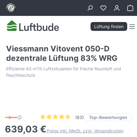
alt springen
Wa
Lüftung finden
Viessmann Vitovent 050-D
dezentrale Lüftung 83% WRG
Effiziente 43 m³/h Luftzirkulation für frische Raumluft und
Feuchteschutz
Bildergalerie überspringen
Tiefpreis Garantie
Top-Bewertungen
(83)
Durchschnittliche Bewertung von 4.6 von 5 Ste
639,03 €
Preise inkl. MwSt. zzgl. Versandkosten