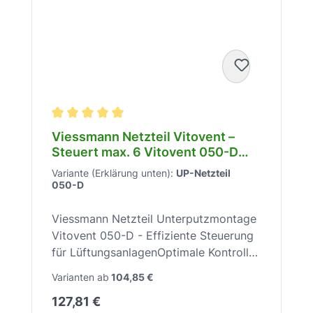
Durchschnittliche Bewertung von 5 von 5 Sterne
Viessmann Netzteil Vitovent –
Steuert max. 6 Vitovent 050-D
H20E A43 Geräte –
Variante (Erklärung unten):
UP-Netzteil
Unterputzmontage – zentrale
050-D
Steuerung – ZK02953
Viessmann Netzteil Unterputzmontage
Vitovent 050-D - Effiziente Steuerung
für LüftungsanlagenOptimale Kontrolle
und Komfort mit dem Viessmann
Varianten ab
104,85 €
Netzteil Unterputzmontage Vitovent
Regulärer Preis:
127,81 €
050-D – für ein perfektes