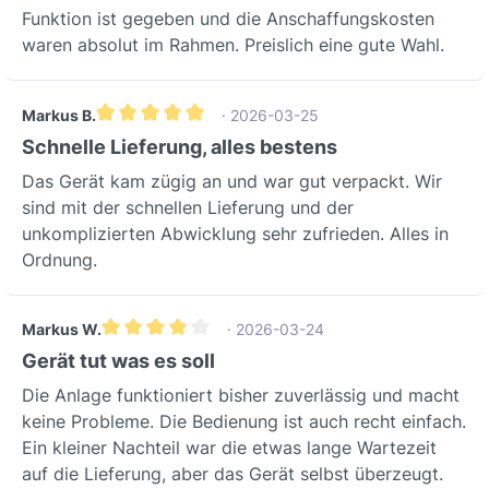
Lüftungssystem entwickelt wurde und
Funktion ist gegeben und die Anschaffungskosten
höchsten Ansprüchen an Material und
waren absolut im Rahmen. Preislich eine gute Wahl.
Verarbeitung genügt.Optimieren Sie die
Installation Ihrer Vitovent
Lüftungsanlage noch heute! Vertrauen
Markus B.
· 2026-03-25
Sie auf das Viessmann Montage-Set
Durchschnittliche Bewertung von 5 von 5 Sternen
Schnelle Lieferung, alles bestens
eckig für eine sichere, effiziente und
Das Gerät kam zügig an und war gut verpackt. Wir
langlebige Lösung, die perfekt auf Ihre
sind mit der schnellen Lieferung und der
Anforderungen zugeschnitten ist.
unkomplizierten Abwicklung sehr zufrieden. Alles in
Ordnung.
Markus W.
· 2026-03-24
Durchschnittliche Bewertung von 4 von 5 Sternen
Gerät tut was es soll
Die Anlage funktioniert bisher zuverlässig und macht
keine Probleme. Die Bedienung ist auch recht einfach.
Ein kleiner Nachteil war die etwas lange Wartezeit
auf die Lieferung, aber das Gerät selbst überzeugt.