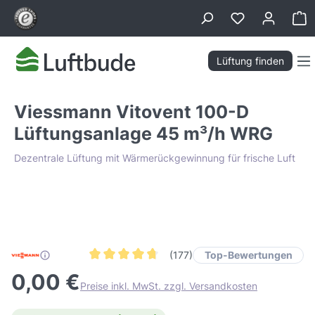
alt springen
Wa
Lüftung finden
Viessmann Vitovent 100-D
Lüftungsanlage 45 m³/h WRG
Dezentrale Lüftung mit Wärmerückgewinnung für frische Luft
Bildergalerie überspringen
Tiefpreis Garantie
Top-Bewertungen
(177)
Durchschnittliche Bewertung von 4.7 von 5 Ster
0,00 €
Preise inkl. MwSt. zzgl. Versandkosten