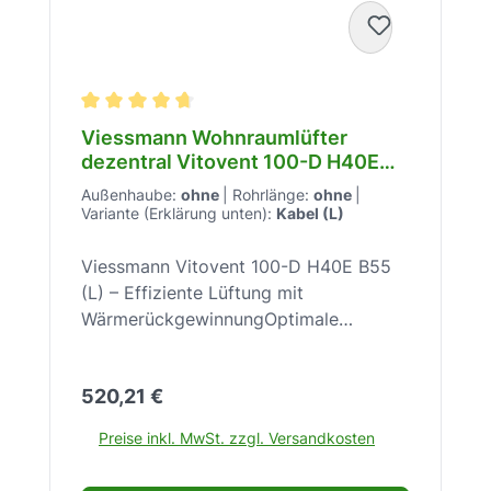
Durchschnittliche Bewertung von 4.6 von 5 Stern
Viessmann Wohnraumlüfter
dezentral Vitovent 100-D H40E
B55 (L) – 17–55 m³/h – 85% WRG –
Außenhaube:
ohne
|
Rohrlänge:
ohne
|
39 dB(A) – Ø 162 mm –
Variante (Erklärung unten):
Kabel (L)
Wandmontage – Feuchteschutz –
Z026512
Viessmann Vitovent 100-D H40E B55
(L) – Effiziente Lüftung mit
WärmerückgewinnungOptimale
Raumluftqualität mit dem Vitovent 100-
D H40E B55 (L) – Frischluft für Ihr
Regulärer Preis:
520,21 €
ZuhauseDas Viessmann Vitovent 100-D
H40E B55 (L) ist ein leistungsstarkes
Preise inkl. MwSt. zzgl. Versandkosten
dezentrales Lüftungsgerät, das für
optimale Raumluftqualität sorgt. Es