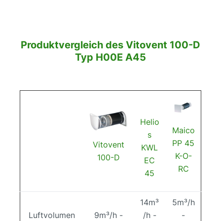
Produktvergleich des Vitovent 100-D
Typ H00E A45
Helio
Maico
s
PP 45
Vitovent
KWL
K-O-
100-D
EC
RC
45
14m³
5m³/h
Luftvolumen
9m³/h -
/h -
-