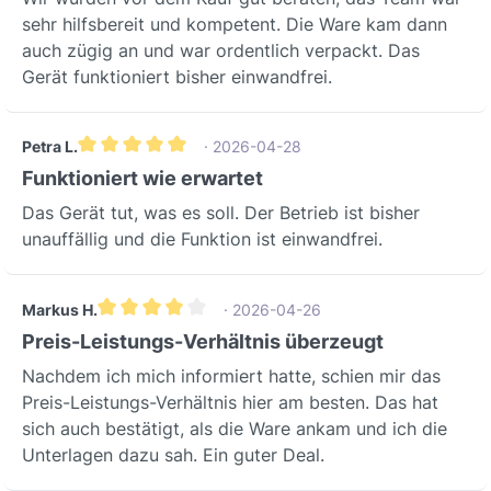
te (Rohr)160 mmStandard
sehr hilfsbereit und kompetent. Die Ware kam dann
Rohrlänge500 mmKürzbar bis 250
auch zügig an und war ordentlich verpackt. Das
mmMax. RohrverlängerungBis zu 2,5 -
Gerät funktioniert bisher einwandfrei.
3 MeterInklusive 90°
KnickMindestwandstärke250 mmBreite
Petra L.
· 2026-04-28
Außenwandbefestigung (inkl.
Durchschnittliche Bewertung von 5 von 5 Sternen
Wetterhaube)212 mmBreite
Funktioniert wie erwartet
Innenwandbefestigung (inkl. Design
Das Gerät tut, was es soll. Der Betrieb ist bisher
Abdeckhaube)233 mmHöhe
unauffällig und die Funktion ist einwandfrei.
Außenwandbefestigung (inkl.
Wetterhaube)212 mmHöhe
Innenwandbefestigung (inkl.
Markus H.
· 2026-04-26
Durchschnittliche Bewertung von 4 von 5 Sternen
Wetterhaube)250 mmTiefe
Preis-Leistungs-Verhältnis überzeugt
Außenwandbefestigung (inkl.
Nachdem ich mich informiert hatte, schien mir das
Wetterhaube)54 mmTiefe
Preis-Leistungs-Verhältnis hier am besten. Das hat
Innenwandbefestigung (inkl. Design
sich auch bestätigt, als die Ware ankam und ich die
Abdeckhaube)42
Unterlagen dazu sah. Ein guter Deal.
mmFördermitteltemperatur bei IMax40