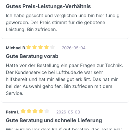
keramischen Wärmerückgewinnung93
Durchschnittliche Bewertung von 5 von 5 Sternen
Gutes Preis-Leistungs-Verhältnis
%HocheffizientReversierbarkeitJaAbwe
Ich habe gesucht und verglichen und bin hier fündig
chselnder
geworden. Der Preis stimmt für die gebotene
UmkehrflussSpannungsartWechselstro
Leistung. Bin zufrieden.
mBemessungsspannung230
VNetzfrequenz50 HzNennleistung3,9 /
4,2 W / 5,5 / 6,7
Michael B.
· 2026-05-04
WEnergiesparendSchutzartIP44Netzzul
Durchschnittliche Bewertung von 4 von 5 Sternen
Gute Beratung vorab
eitung3/5 x 1,5
mm²Filter2DoppelfilterFilterklasse EN
Hatte vor der Bestellung ein paar Fragen zur Technik.
779G3Frequenzband (Wireless)868,0 –
Der Kundenservice bei Luftbude.de war sehr
868,6 MHzSichere und zuverlässige
hilfsbereit und hat mir alles gut erklärt. Das hat mir
Funkfrequenz (< 25 mW abgestrahlte
bei der Auswahl geholfen. Bin zufrieden mit dem
Sendeleistung)EinbauortWandFür
Service.
Mauern mit 250-500mm
StärkeEinbauartAufputz /
Petra L.
· 2026-05-03
UnterputzEinbaulagehorizontalMaterial
Durchschnittliche Bewertung von 4 von 5 Sternen
Gute Beratung und schnelle Lieferung
KunststoffStabil und
hochwertigKlappeautomatischNennwei
Wir wurden vor dem Kauf gut beraten, das Team war