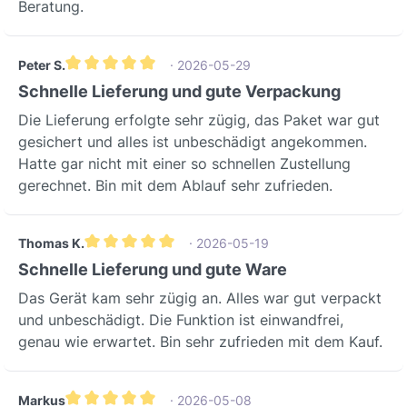
Abluftmodus, Master / Slave
Beratung.
Langlebigkeit und Effizienz ausgelegt
Luftstrommodus, Slave / Master
sind. Dieses Gerät integriert modernste
Luftstrommodus, Abluftmodus,
Technologie und hochwertige
Zuluftmodus).Geräuscharmer
Peter S.
· 2026-05-29
Komponenten wie den
Durchschnittliche Bewertung von 5 von 5 Sternen
BetriebDank des speziell positionierten
Schnelle Lieferung und gute Verpackung
Keramikwärmespeicher und das BUS-
Brushless-Motors hinter dem
System, um eine zuverlässige und
Die Lieferung erfolgte sehr zügig, das Paket war gut
Wärmetauscher und optimierter
dauerhafte Leistung zu
gesichert und alles ist unbeschädigt angekommen.
Konstruktion gehört der Ambientika
gewährleisten.Verbessern Sie jetzt Ihr
Hatte gar nicht mit einer so schnellen Zustellung
Wireless+ zu den leisesten Lüftern auf
Wohnklima nachhaltig und sparen Sie
gerechnet. Bin mit dem Ablauf sehr zufrieden.
dem Markt. Mit nur 20 dB(A) im
dabei Energiekosten!Erleben Sie den
Minimalbetrieb und sogar 10 dB(A) im
Unterschied, den frische, saubere Luft
Nachtmodus sorgt er für ungestörten
Thomas K.
· 2026-05-19
in Ihrem Zuhause machen kann. Für
Wohnkomfort.Technische
Durchschnittliche Bewertung von 5 von 5 Sternen
Schnelle Lieferung und gute Ware
eine persönliche Beratung oder weitere
SpezifikationenParameterWertBesonde
Informationen zu unseren
Das Gerät kam sehr zügig an. Alles war gut verpackt
rheitArtikelAmbientika wireless+ DN
Lüftungssystemen stehen wir Ihnen
und unbeschädigt. Die Funktion ist einwandfrei,
160AusführungStandardausführungFörd
gerne zur Verfügung.
genau wie erwartet. Bin sehr zufrieden mit dem Kauf.
ervolumen10 m³/h / 20 m³/h / 40 m³/h
/ 60 m³/hSteuerbare
GeschwindigkeitWirkungsgrad
Markus
· 2026-05-08