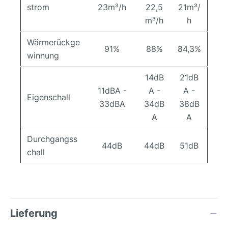
strom
23m³/h
22,5
21m³/
m³/h
h
Wärmerückge
91%
88%
84,3%
winnung
14dB
21dB
11dBA -
A -
A -
Eigenschall
33dBA
34dB
38dB
A
A
Durchgangss
44dB
44dB
51dB
chall
Lieferung