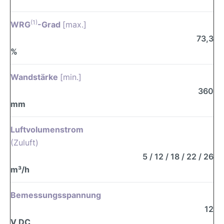
(1)
WRG
-Grad
[max.]
73,3
%
Wandstärke
[min.]
360
mm
Luftvolumenstrom
(Zuluft)
5 / 12 / 18 / 22 / 26
m³/h
Bemessungsspannung
12
V DC