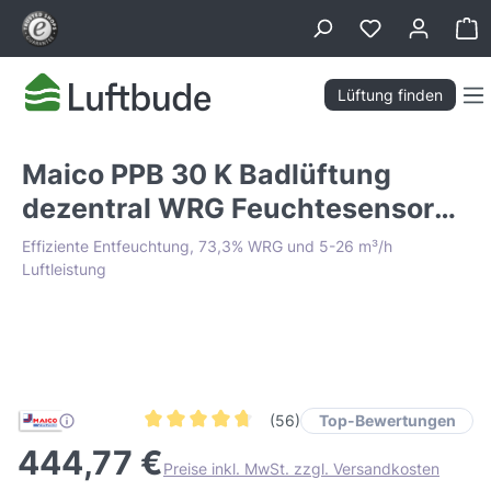
alt springen
Wa
Lüftung finden
Maico PPB 30 K Badlüftung
dezentral WRG Feuchtesensor
DN 182
Effiziente Entfeuchtung, 73,3% WRG und 5-26 m³/h
Luftleistung
Bildergalerie überspringen
Tiefpreis Garantie
Top-Bewertungen
(56)
Durchschnittliche Bewertung von 4.7 von 5 Ster
444,77 €
Preise inkl. MwSt. zzgl. Versandkosten