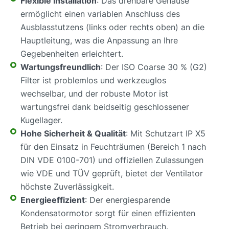
Flexible Installation
: Das drehbare Gehäuse
ermöglicht einen variablen Anschluss des
Ausblasstutzens (links oder rechts oben) an die
Hauptleitung, was die Anpassung an Ihre
Gegebenheiten erleichtert.
Wartungsfreundlich
: Der ISO Coarse 30 % (G2)
Filter ist problemlos und werkzeuglos
wechselbar, und der robuste Motor ist
wartungsfrei dank beidseitig geschlossener
Kugellager.
Hohe Sicherheit & Qualität
: Mit Schutzart IP X5
für den Einsatz in Feuchträumen (Bereich 1 nach
DIN VDE 0100-701) und offiziellen Zulassungen
wie VDE und TÜV geprüft, bietet der Ventilator
höchste Zuverlässigkeit.
Energieeffizient
: Der energiesparende
Kondensatormotor sorgt für einen effizienten
Betrieb bei geringem Stromverbrauch.