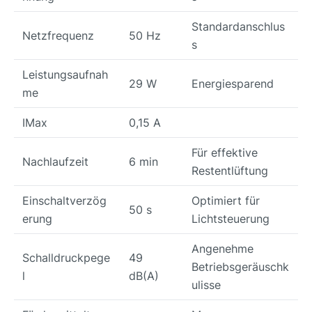
Standardanschlus
Netzfrequenz
50 Hz
s
Leistungsaufnah
29 W
Energiesparend
me
IMax
0,15 A
Für effektive
Nachlaufzeit
6 min
Restentlüftung
Einschaltverzög
Optimiert für
50 s
erung
Lichtsteuerung
Angenehme
Schalldruckpege
49
Betriebsgeräuschk
l
dB(A)
ulisse