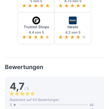
5 von 5
4.73 von 5
Trusted Shops
Idealo
4.4 von 5
4.2 von 5
Bewertungen
4,7
/ 5
Durchschnittliche Bewertung von 4.6 von 5 Sternen
Basierend auf 64 Bewertungen
5 ★
46