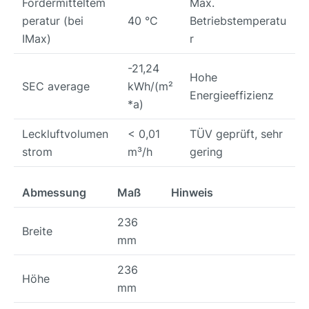
Fördermitteltem
Max.
peratur (bei
40 °C
Betriebstemperatu
IMax)
r
-21,24
Hohe
SEC average
kWh/(m²
Energieeffizienz
*a)
Leckluftvolumen
< 0,01
TÜV geprüft, sehr
strom
m³/h
gering
Abmessung
Maß
Hinweis
236
Breite
mm
236
Höhe
mm