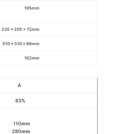
105
mm
235 x 205 x 72
mm
510 x 510 x 66
mm
162
mm
A
83
%
110
mm
280
mm