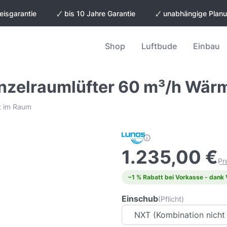
eisgarantie
🗸 bis 10 Jahre Garantie
🗸 unabhängige Plan
Shop
Luftbude
Einbau
nzelraumlüfter 60 m³/h Wä
ft im Raum
1.235,00 €
Pr
−1 % Rabatt bei Vorkasse - dank
Einschub
(Pflicht)