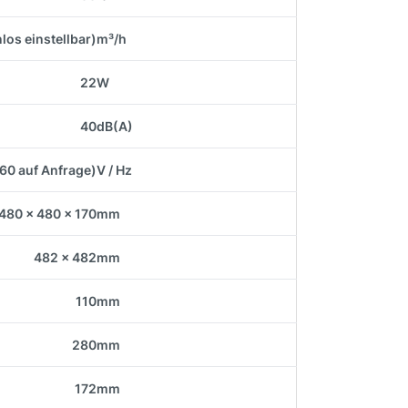
nlos einstellbar)
m³/h
22
W
40
dB(A)
 60 auf Anfrage)
V / Hz
480 x 480 x 170
mm
482 x 482
mm
110
mm
280
mm
172
mm