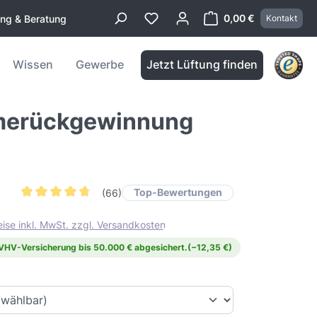
0,00 €
ung & Beratung
Kontakt
Warenkorb enthä
Wissen
Gewerbe
Jetzt Lüftung finden
rmerückgewinnung
Top-Bewertungen
(66)
Durchschnittliche Bewertung von 4.7 von 5 Sternen
eise inkl. MwSt. zzgl. Versandkosten
 VHV-Versicherung bis 50.000 € abgesichert.
(−12,35 €)