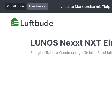
springen
Zur Hauptnavigation springen
Privatkunde
Handwerker
🗸 beste Marktpreise mit Tiefpr
LUNOS Nexxt NXT Ei
Energieeffiziente Wandmontage für leise Frischlu
Bildergalerie überspringen
Tiefpreis Garantie