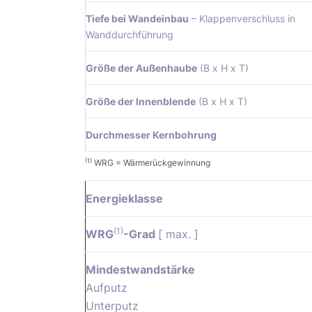
Tiefe bei Wandeinbau
– Klappenverschluss in
Wanddurchführung
Größe der Außenhaube
(B x H x T)
Größe der Innenblende
(B x H x T)
Durchmesser Kernbohrung
(1)
WRG = Wärmerückgewinnung
Energieklasse
(1)
WRG
-Grad
[ max. ]
Mindestwandstärke
Aufputz
Unterputz