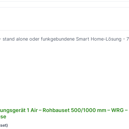
 von 5 Sternen
ftungsgerät 1 Air – Rohbauset 500/1000 mm – WRG –
ise
set)