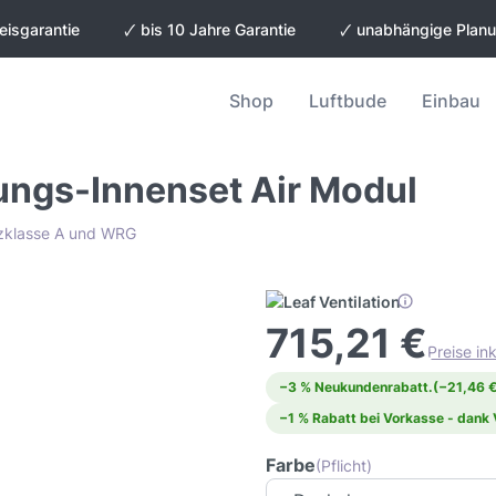
eisgarantie
🗸 bis 10 Jahre Garantie
🗸 unabhängige Plan
Shop
Luftbude
Einbau
tungs-Innenset Air Modul
enzklasse A und WRG
715,21 €
Preise in
−3 % Neukundenrabatt.
(−21,46 €
−1 % Rabatt bei Vorkasse - dank
Farbe
(Pflicht)