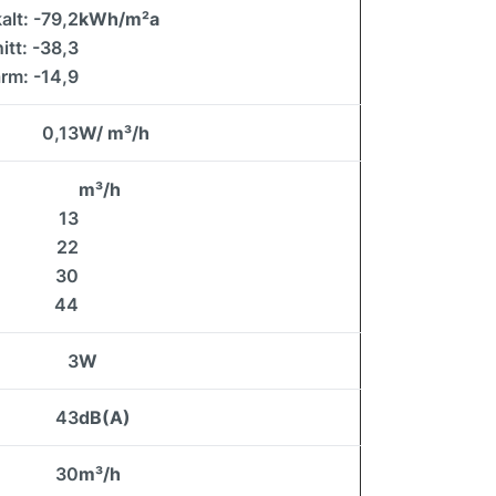
kalt: -79,2
kWh/m²a
tt: -38,3
rm: -14,9
0,13
W/ m³/h
m³/h
13
22
30
44
3
W
43
dB(A)
30
m³/h