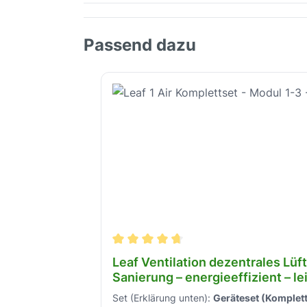
Passend dazu
Produktgalerie überspringen
Durchschnittliche Bewertung von 4.6
Leaf Ventilation dezentrales Lü
Sanierung – energieeffizient – le
Set (Erklärung unten):
Geräteset (Komplett