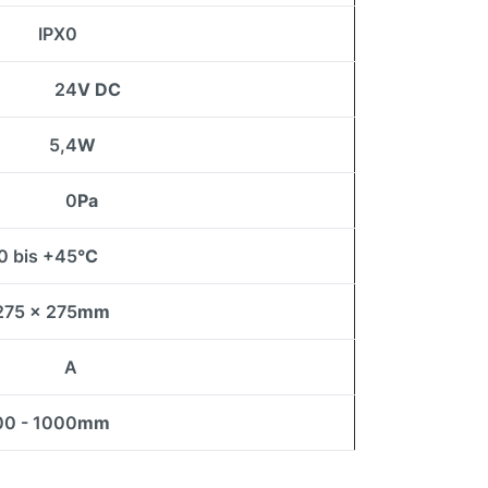
IPX0
24
V DC
5,4
W
0
Pa
0 bis +45
°C
275 x 275
mm
A
00 - 1000
mm