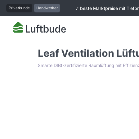
springen
Zur Hauptnavigation springen
Privatkunde
Handwerker
🗸 beste Marktpreise mit Tiefpr
Leaf Ventilation Lüf
Smarte DIBt-zertifizierte Raumlüftung mit Effizi
Bildergalerie überspringen
Tiefpreis Garantie