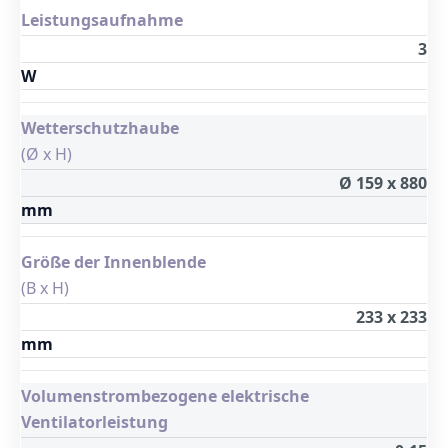
Leistungsaufnahme
3
W
Wetterschutzhaube
(Ø x H)
Ø 159 x 880
mm
Größe der Innenblende
(B x H)
233 x 233
mm
Volumenstrombezogene elektrische
Ventilatorleistung