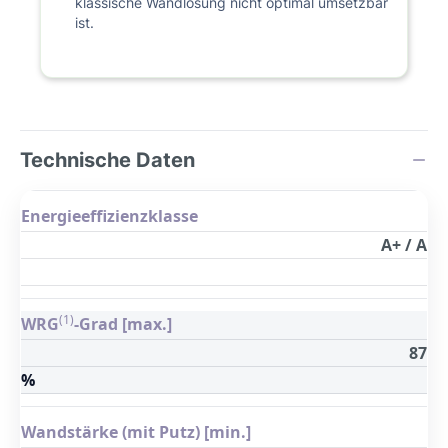
klassische Wandlösung nicht optimal umsetzbar
ist.
Technische Daten
Energieeffizienzklasse
A+ / A
(1)
WRG
-Grad [max.]
87
%
Wandstärke (mit Putz) [min.]