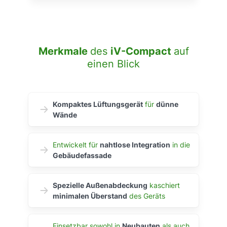
Merkmale
des
iV-Compact
auf
einen Blick
Kompaktes Lüftungsgerät
für
dünne
Wände
Entwickelt für
nahtlose Integration
in die
Gebäudefassade
Spezielle Außenabdeckung
kaschiert
minimalen Überstand
des Geräts
Einsetzbar sowohl in
Neubauten
als auch