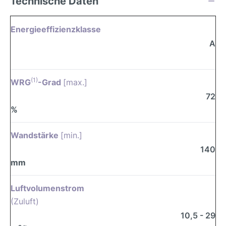
Technische Daten
Energieeffizienzklasse
A
(1)
WRG
-Grad
[max.]
72
%
Wandstärke
[min.]
140
mm
Luftvolumenstrom
(Zuluft)
10,5 - 29