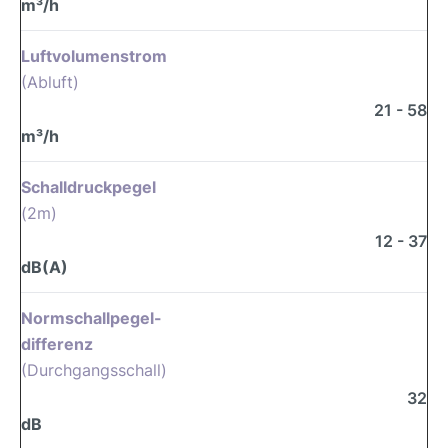
m³/h
Luftvolumenstrom
(Abluft)
21 - 58
m³/h
Schalldruckpegel
(2m)
12 - 37
dB(A)
Normschallpegel-
differenz
(Durchgangsschall)
32
dB