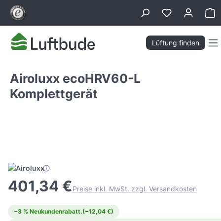
alt springen
Wa
Lüftung finden
Airoluxx ecoHRV60-L
Komplettgerät
Bildergalerie überspringen
Tiefpreis Garantie
401,34 €
Preise inkl. MwSt. zzgl. Versandkosten
−3 % Neukundenrabatt.
(−12,04 €)