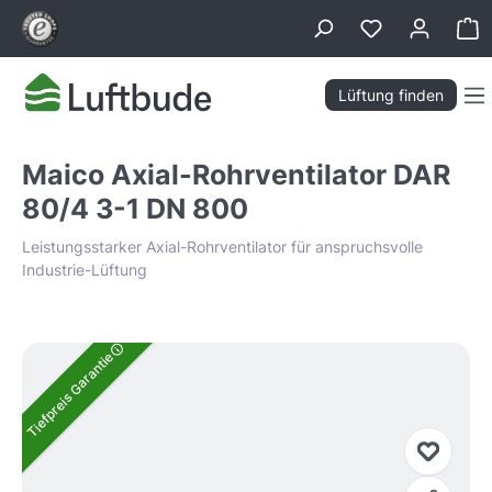
alt springen
Wa
Lüftung finden
Maico Axial-Rohrventilator DAR
80/4 3-1 DN 800
Leistungsstarker Axial-Rohrventilator für anspruchsvolle
Industrie-Lüftung
Bildergalerie überspringen
Tiefpreis Garantie