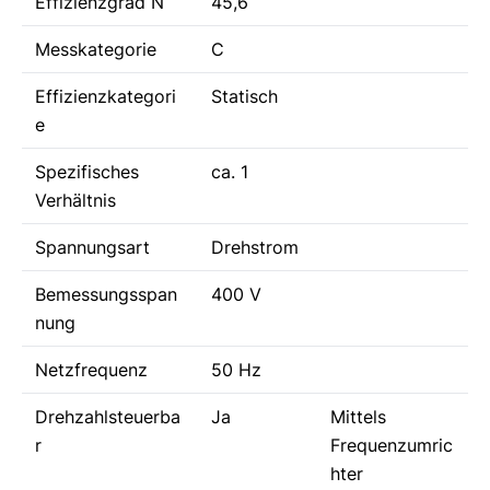
Effizienzgrad N
45,6
Messkategorie
C
Effizienzkategori
Statisch
e
Spezifisches
ca. 1
Verhältnis
Spannungsart
Drehstrom
Bemessungsspan
400 V
nung
Netzfrequenz
50 Hz
Drehzahlsteuerba
Ja
Mittels
r
Frequenzumric
hter