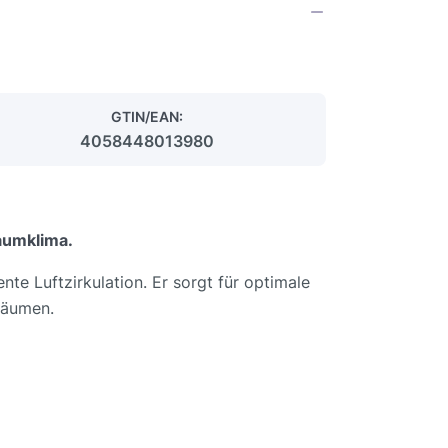
GTIN/EAN:
4058448013980
aumklima.
nte Luftzirkulation. Er sorgt für optimale
eräumen.