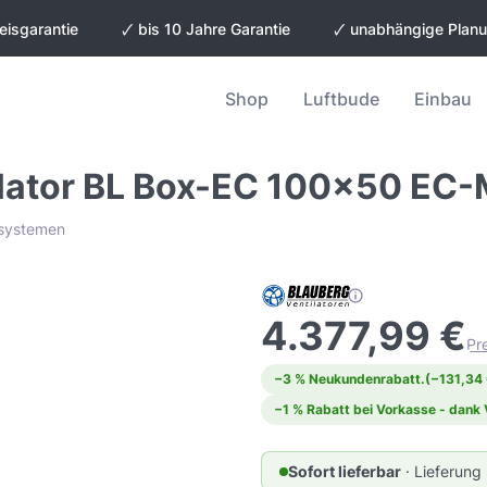
eisgarantie
🗸 bis 10 Jahre Garantie
🗸 unabhängige Plan
Shop
Luftbude
Einbau
ilator BL Box-EC 100x50 EC-
gssystemen
4.377,99 €
Pr
−3 % Neukundenrabatt.
(−131,34 
−1 % Rabatt bei Vorkasse - dank
Sofort lieferbar
· Lieferung