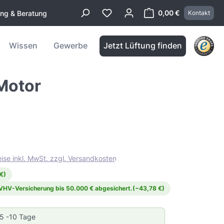
0,00 €
ung & Beratung
Kontakt
Warenkorb enthä
Wissen
Gewerbe
Jetzt Lüftung finden
Motor
eise inkl. MwSt. zzgl. Versandkosten
€)
 VHV-Versicherung bis 50.000 € abgesichert.
(−43,78 €)
 5 -10 Tage