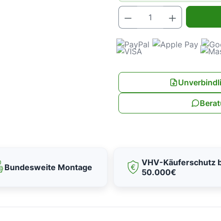
Produkt Anz
Unverbindl
Berat
VHV-Käuferschutz b
Bundesweite Montage
50.000€