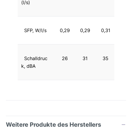
(l/s)
SFP, W/l/s
0,29
0,29
0,31
Schalldruc
26
31
35
k, dBA
Weitere Produkte des Herstellers