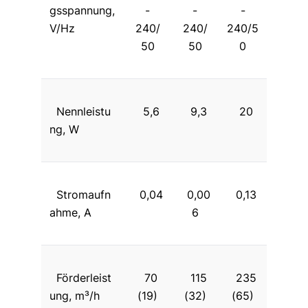
gsspannung,
-
-
-
V/Hz
240/
240/
240/5
50
50
0
Nennleistu
5,6
9,3
20
ng, W
Stromaufn
0,04
0,00
0,13
ahme, A
6
Förderleist
70
115
235
ung, m³/h
(19)
(32)
(65)