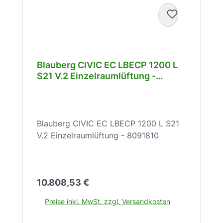
einen sparsamen und zuverlässigen
Betrieb. Verbessern Sie Ihre
Raumluftqualität nachhaltig und senken
Sie gleichzeitig Ihre Energiekosten mit
dem Blauberg Civic EC LB 300 S21.
Blauberg CIVIC EC LBECP 1200 L
Kontaktieren Sie uns für eine
S21 V.2 Einzelraumlüftung -
individuelle Beratung und entdecken
8091810
Sie die zahlreichen Vorteile dieser
zukunftsweisenden
Einzelraumlüftungslösung. Die
Blauberg CIVIC EC LBECP 1200 L S21
angegebene Artikelnummer lautet
V.2 Einzelraumlüftung - 8091810
K15560189.
Regulärer Preis:
10.808,53 €
Preise inkl. MwSt. zzgl. Versandkosten