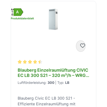
Produktgalerie überspringen
A+
A
G
Produktdatenblatt
Durchschnittliche Bewertung von 4.6 von 5 Stern
Blauberg Einzelraumlüftung CIVIC
EC LB 300 S21 – 320 m³/h – WRG
78-92% – 21 dB(A) – 230 V –
Luftförderleistung:
300
|
Typ:
LB
Gegenstrom-WT – Bypass –
G4+F8 Filter – 8071195
Blauberg Civic EC LB 300 S21 -
Effiziente Einzelraumlüftung mit