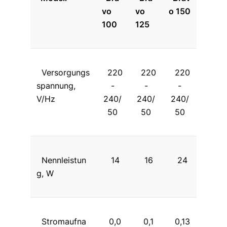
vo
vo
o 150
100
125
Versorgungs
220
220
220
spannung,
-
-
-
V/Hz
240/
240/
240/
50
50
50
Nennleistun
14
16
24
g, W
Stromaufna
0,0
0,1
0,13