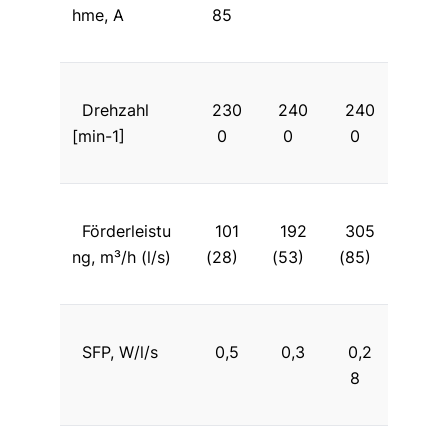
hme, A
85
Drehzahl
230
240
240
[min-1]
0
0
0
Förderleistu
101
192
305
ng, m³/h (l/s)
(28)
(53)
(85)
SFP, W/l/s
0,5
0,3
0,2
8