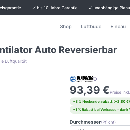
eisgarantie
🗸 bis 10 Jahre Garantie
🗸 unabhängige Plan
Shop
Luftbude
Einbau
tilator Auto Reversierbar
le Luftqualität
93,39 €
Preise ink
−3 % Neukundenrabatt.
(−2,80 €)
−1 % Rabatt bei Vorkasse - dank
Durchmesser
(Pflicht)