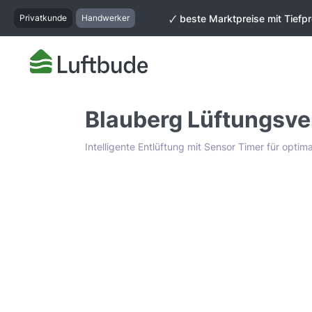
springen
Zur Hauptnavigation springen
Privatkunde
Handwerker
🗸 beste Marktpreise mit Tiefpr
Blauberg Lüftungsven
Intelligente Entlüftung mit Sensor Timer für optima
Bildergalerie überspringen
Tiefpreis Garantie