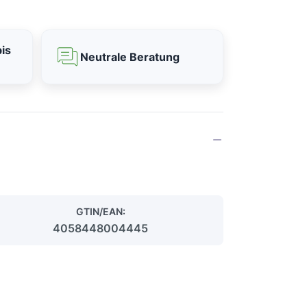
is
Neutrale Beratung
GTIN/EAN:
4058448004445